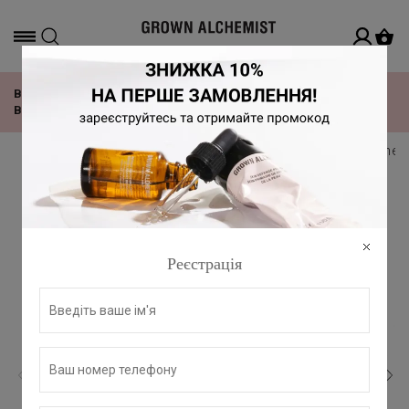
Офіційний дистриб'ютор в Україні
ВІДЧУЙ РИТМ TOMORROWLAND З НОВОЮ КОЛЕКЦІЄЮ
ВІД GROWN ALCHEMIST!
головна
всі продукти grown alchemist
grown alchemi
Реєстрація