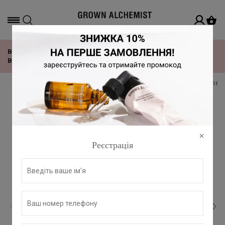
Офіційний дистриб'ютор в Україні
ВІДЧУЙ РИТМ TOMORROWLAND З НОВОЮ КОЛЕКЦІЄЮ
ВІД GROWN ALCHEMIST!
головна
всі продукти grown alchemist
grown alchem
Реєстрація