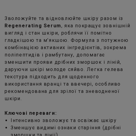
Зволожуйте та відновлюйте шкіру разом із
Regenerating Serum
, яка покращує зовнішній
вигляд і стан шкіри, роблячи її помітно
гладкішою та м’якшою. Формула з потужною
комбінацією активних інгредієнтів, зокрема
поліпептидів і рамбутану, допомагає
зменшити прояви дрібних зморшок і ліній,
даруючи шкірі молоде сяйво. Легка гелева
текстура підходить для щоденного
використання вранці та ввечері, особливо
рекомендована для зрілої та зневодненої
шкіри.
Ключові переваги:
Інтенсивно зволожує та освіжає шкіру
Зменшує видимі ознаки старіння (дрібні
зморшки та лінії)