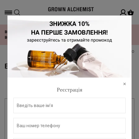
Офіційний дистриб'ютор в Україні
ВІДЧУЙ РИТМ TOMORROWLAND З НОВОЮ КОЛЕКЦІЄЮ
ВІД GROWN ALCHEMIST!
головна
всі продукти grown alchemist
догляд за о
ЕКСФОЛІАНТИ І ПІЛІНГИ
Фільтр
За замовчуванням
Реєстрація