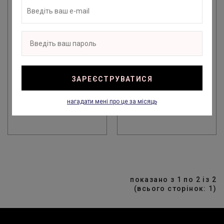
GROWN ALCHEMIST
POLISHING EXFOLIANT
GROWN ALCHEMIST
- НІЖНИЙ ЩОДЕННИЙ
POLISHING EXFOLIANT
ЕКСФОЛІАНТ ДЛЯ
- НІЖНИЙ ЩОДЕННИЙ
ОБЛИЧЧЯ РОЖЕВИЙ
ЕКСФОЛІАНТ ДЛЯ
ГРЕЙПФРУТ,
ЗАРЕЄСТРУВАТИСЯ
ОБЛИЧЧЯ, 20 МЛ
ЕКСТРАКТ
ГЛЮКОМАНАНУ, 75 МЛ
580 ГРН
нагадати мені про це за місяць
1 980 ГРН
показано з 1 по 2 із 2
(всього сторінок: 1)