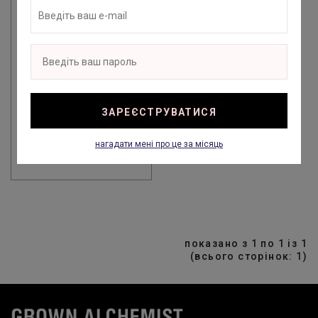
GROWN ALCHEMIST
ROLL-ON DEODORANT -
РОЛИКОВИЙ
ДЕЗОДОРАНТ
АНТИПЕРСПІРАНТ
ІСЛАНДСЬКИЙ МОХ,
ЗАРЕЄСТРУВАТИСЯ
ШАВЛІЯ, 50 МЛ
1 290 ГРН
нагадати мені про це за місяць
показано з 1 по 1 із 1
(всього сторінок: 1)