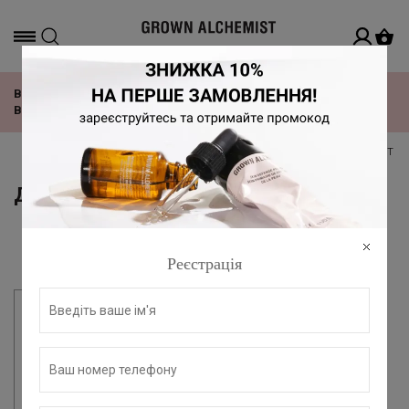
Офіційний дистриб'ютор в Україні
ВІДЧУЙ РИТМ TOMORROWLAND З НОВОЮ КОЛЕКЦІЄЮ
ВІД GROWN ALCHEMIST!
головна
всі продукти grown alchemist
догляд за ті
ДЕЗОДОРАНТИ
Фільтр
За замовчуванням
Реєстрація