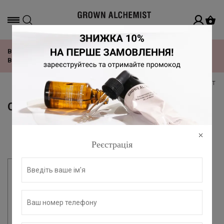
Офіційний дистриб'ютор в Україні
ВІДЧУЙ РИТМ TOMORROWLAND З НОВОЮ КОЛЕКЦІЄЮ
ВІД GROWN ALCHEMIST!
головна
всі продукти grown alchemist
догляд за ті
ОЛІЇ ТА БАЛЬЗАМИ ДЛЯ ТІЛА
Фільтр
За замовчуванням
Реєстрація