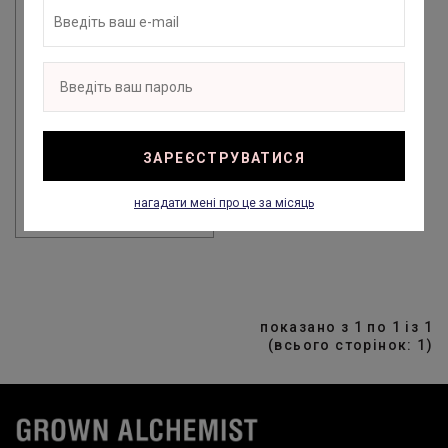
GROWN ALCHEMIST
BODY TREATMENT OIL -
МАСЛО ДЛЯ ДОГЛЯДУ
ЗА ТІЛОМ ІЛАНГ-
ІЛАНГ, ТАМАНУ,
ОМЕГА-7, 100 МЛ
ЗАРЕЄСТРУВАТИСЯ
1 470 ГРН
нагадати мені про це за місяць
показано з 1 по 1 із 1
(всього сторінок: 1)